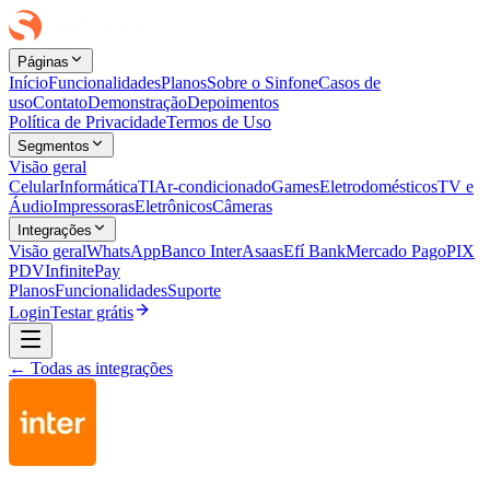
Páginas
Início
Funcionalidades
Planos
Sobre o Sinfone
Casos de
uso
Contato
Demonstração
Depoimentos
Política de Privacidade
Termos de Uso
Segmentos
Visão geral
Celular
Informática
TI
Ar-condicionado
Games
Eletrodomésticos
TV e
Áudio
Impressoras
Eletrônicos
Câmeras
Integrações
Visão geral
WhatsApp
Banco Inter
Asaas
Efí Bank
Mercado Pago
PIX
PDV
InfinitePay
Planos
Funcionalidades
Suporte
Login
Testar grátis
← Todas as integrações