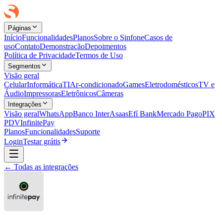
Páginas
Início
Funcionalidades
Planos
Sobre o Sinfone
Casos de
uso
Contato
Demonstração
Depoimentos
Política de Privacidade
Termos de Uso
Segmentos
Visão geral
Celular
Informática
TI
Ar-condicionado
Games
Eletrodomésticos
TV e
Áudio
Impressoras
Eletrônicos
Câmeras
Integrações
Visão geral
WhatsApp
Banco Inter
Asaas
Efí Bank
Mercado Pago
PIX
PDV
InfinitePay
Planos
Funcionalidades
Suporte
Login
Testar grátis
← Todas as integrações