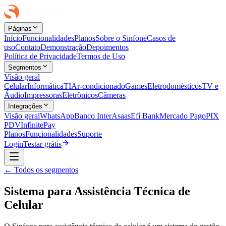
Páginas
Início
Funcionalidades
Planos
Sobre o Sinfone
Casos de
uso
Contato
Demonstração
Depoimentos
Política de Privacidade
Termos de Uso
Segmentos
Visão geral
Celular
Informática
TI
Ar-condicionado
Games
Eletrodomésticos
TV e
Áudio
Impressoras
Eletrônicos
Câmeras
Integrações
Visão geral
WhatsApp
Banco Inter
Asaas
Efí Bank
Mercado Pago
PIX
PDV
InfinitePay
Planos
Funcionalidades
Suporte
Login
Testar grátis
← Todos os segmentos
Sistema para Assistência Técnica de
Celular