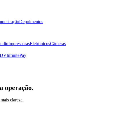
onstração
Depoimentos
udio
Impressoras
Eletrônicos
Câmeras
PDV
InfinitePay
a operação.
mais clareza.