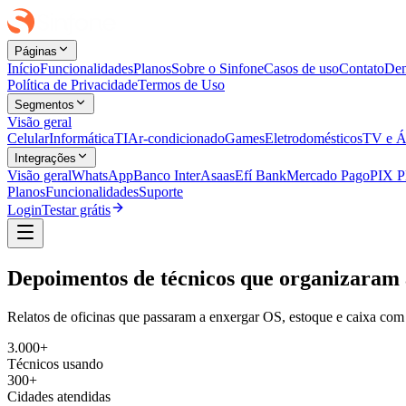
Páginas
Início
Funcionalidades
Planos
Sobre o Sinfone
Casos de uso
Contato
Dem
Política de Privacidade
Termos de Uso
Segmentos
Visão geral
Celular
Informática
TI
Ar-condicionado
Games
Eletrodomésticos
TV e Á
Integrações
Visão geral
WhatsApp
Banco Inter
Asaas
Efí Bank
Mercado Pago
PIX 
Planos
Funcionalidades
Suporte
Login
Testar grátis
Depoimentos de técnicos que organizaram 
Relatos de oficinas que passaram a enxergar OS, estoque e caixa com 
3.000+
Técnicos usando
300+
Cidades atendidas