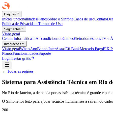
Páginas
Início
Funcionalidades
Planos
Sobre o Sinfone
Casos de uso
Contato
Dem
Política de Privacidade
Termos de Uso
Segmentos
Visão geral
Celular
Informática
TI
Ar-condicionado
Games
Eletrodomésticos
TV e Á
Integrações
Visão geral
WhatsApp
Banco Inter
Asaas
Efí Bank
Mercado Pago
PIX 
Planos
Funcionalidades
Suporte
Login
Testar grátis
← Todas as regiões
Sistema para Assistência Técnica em Rio d
No Rio de Janeiro, a demanda por assistência técnica é grande e o cli
O Sinfone foi feito para ajudar técnicos fluminenses a saírem do cad
200+