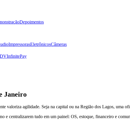
onstração
Depoimentos
udio
Impressoras
Eletrônicos
Câmeras
PDV
InfinitePay
e Janeiro
ente valoriza agilidade. Seja na capital ou na Região dos Lagos, uma of
erno e centralizarem tudo em um painel: OS, estoque, financeiro e comun